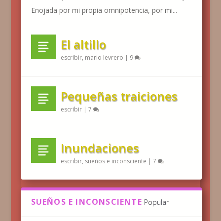
Enojada por mi propia omnipotencia, por mi...
El altillo
escribir
,
mario levrero
|
9
Pequeñas traiciones
escribir
|
7
Inundaciones
escribir
,
sueños e inconsciente
|
7
SUEÑOS E INCONSCIENTE
Popular