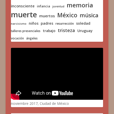
memoria
inconsciente
infancia
juventud
muerte
México
música
muertos
niños
padres
soledad
resurrección
narcisismo
tristeza
trabajo
Uruguay
talleres presenciales
vocación
ángeles
noviembre 2017, Ciudad de México