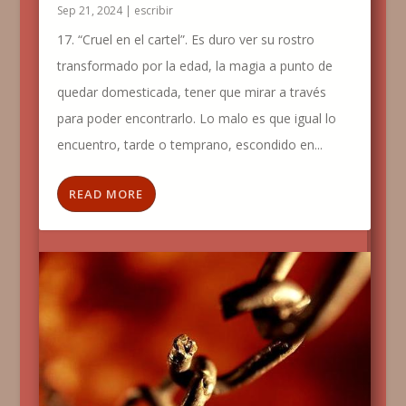
Sep 21, 2024
|
escribir
17. “Cruel en el cartel”. Es duro ver su rostro
transformado por la edad, la magia a punto de
quedar domesticada, tener que mirar a través
para poder encontrarlo. Lo malo es que igual lo
encuentro, tarde o temprano, escondido en...
READ MORE