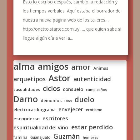
Esto lo escribo después, cambio la redacción y
los tiempos verbales. Aquí estaba el borrador de
nuestra nueva pagina web de los talleres…
http://onetto.startec.com.uy …. que quien sabe si
llegue algún día a ver la...
alma
amigos
amor
Animus
Astor
arquetipos
autenticidad
ciclos
consuelo
casualidades
cumpleaños
Darno
duelo
demonios
Dios
envejecer
electrocardiograma
erotismo
escritores
esconderse
estar perdido
espiritualidad del vino
Guzmán
familia
Guanajuato
hombres