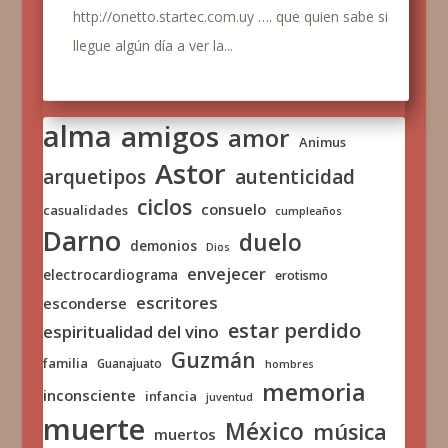
http://onetto.startec.com.uy …. que quien sabe si
llegue algún día a ver la...
alma
amigos
amor
Animus
Astor
arquetipos
autenticidad
ciclos
consuelo
casualidades
cumpleaños
Darno
duelo
demonios
Dios
envejecer
electrocardiograma
erotismo
escritores
esconderse
estar perdido
espiritualidad del vino
Guzmán
familia
Guanajuato
hombres
memoria
inconsciente
infancia
juventud
muerte
México
música
muertos