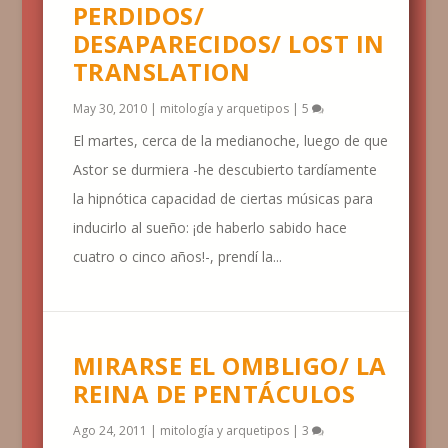
PERDIDOS/
DESAPARECIDOS/ LOST IN
TRANSLATION
May 30, 2010
|
mitología y arquetipos
|
5
El martes, cerca de la medianoche, luego de que
Astor se durmiera -he descubierto tardíamente
la hipnótica capacidad de ciertas músicas para
inducirlo al sueño: ¡de haberlo sabido hace
cuatro o cinco años!-, prendí la...
MIRARSE EL OMBLIGO/ LA
REINA DE PENTÁCULOS
Ago 24, 2011
|
mitología y arquetipos
|
3