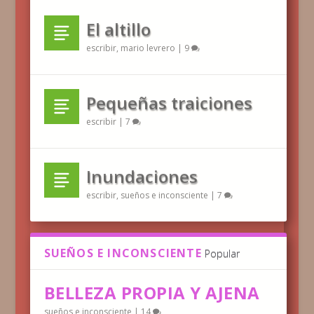
El altillo
escribir
,
mario levrero
|
9
Pequeñas traiciones
escribir
|
7
Inundaciones
escribir
,
sueños e inconsciente
|
7
SUEÑOS E INCONSCIENTE
Popular
BELLEZA PROPIA Y AJENA
sueños e inconsciente
|
14