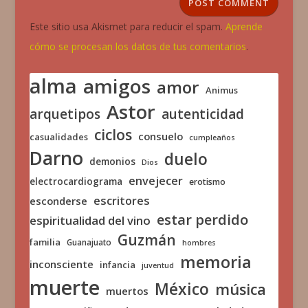
Este sitio usa Akismet para reducir el spam.
Aprende
cómo se procesan los datos de tus comentarios
.
alma
amigos
amor
Animus
Astor
arquetipos
autenticidad
ciclos
consuelo
casualidades
cumpleaños
Darno
duelo
demonios
Dios
envejecer
electrocardiograma
erotismo
escritores
esconderse
estar perdido
espiritualidad del vino
Guzmán
familia
Guanajuato
hombres
memoria
inconsciente
infancia
juventud
muerte
México
música
muertos