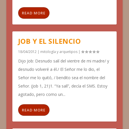
READ MORE
JOB Y EL SILENCIO
18/04/2012
|
mitología y arquetipos
|
Dijo Job: Desnudo salí del vientre de mi madre/ y
desnudo volveré a él./ El Señor me lo dio, el
Señor me lo quitó, / bendito sea el nombre del
Señor. (Job 1, 21)1. “Ya salí”, decía el SMS. Estoy
agotado, pero como un...
READ MORE