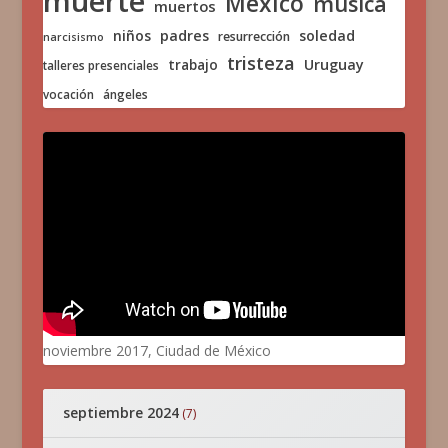
muerte
México
música
muertos
niños
padres
soledad
resurrección
narcisismo
tristeza
trabajo
Uruguay
talleres presenciales
vocación
ángeles
noviembre 2017, Ciudad de México
septiembre 2024
(7)