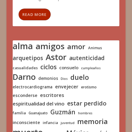
READ MORE
alma
amigos
amor
Animus
Astor
arquetipos
autenticidad
ciclos
consuelo
casualidades
cumpleaños
Darno
duelo
demonios
Dios
envejecer
electrocardiograma
erotismo
escritores
esconderse
estar perdido
espiritualidad del vino
Guzmán
familia
Guanajuato
hombres
memoria
inconsciente
infancia
juventud