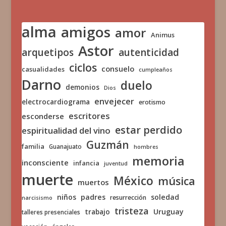
alma
amigos
amor
Animus
Astor
arquetipos
autenticidad
ciclos
consuelo
casualidades
cumpleaños
Darno
duelo
demonios
Dios
envejecer
electrocardiograma
erotismo
escritores
esconderse
estar perdido
espiritualidad del vino
Guzmán
familia
Guanajuato
hombres
memoria
inconsciente
infancia
juventud
muerte
México
música
muertos
niños
padres
soledad
resurrección
narcisismo
tristeza
trabajo
Uruguay
talleres presenciales