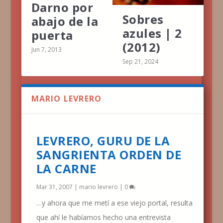
Darno por
Sobres
abajo de la
azules | 2
puerta
(2012)
Jun 7, 2013
Sep 21, 2024
MARIO LEVRERO
LEVRERO, GURU DE LA
SANGRIENTA ORDEN DE
LA CARNE
Mar 31, 2007
|
mario levrero
|
0
…y ahora que me metí a ese viejo portal, resulta
que ahí le habíamos hecho una entrevista