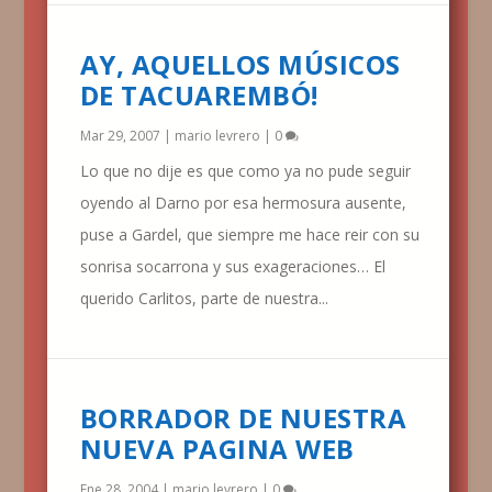
AY, AQUELLOS MÚSICOS
DE TACUAREMBÓ!
Mar 29, 2007
|
mario levrero
|
0
Lo que no dije es que como ya no pude seguir
oyendo al Darno por esa hermosura ausente,
puse a Gardel, que siempre me hace reir con su
sonrisa socarrona y sus exageraciones… El
querido Carlitos, parte de nuestra...
BORRADOR DE NUESTRA
NUEVA PAGINA WEB
Ene 28, 2004
|
mario levrero
|
0