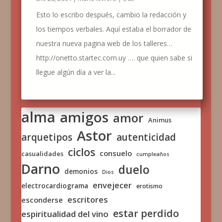
Esto lo escribo después, cambio la redacción y
los tiempos verbales. Aquí estaba el borrador de
nuestra nueva pagina web de los talleres…
http://onetto.startec.com.uy …. que quien sabe si
llegue algún día a ver la...
alma
amigos
amor
Animus
Astor
arquetipos
autenticidad
ciclos
consuelo
casualidades
cumpleaños
Darno
duelo
demonios
Dios
envejecer
electrocardiograma
erotismo
escritores
esconderse
estar perdido
espiritualidad del vino