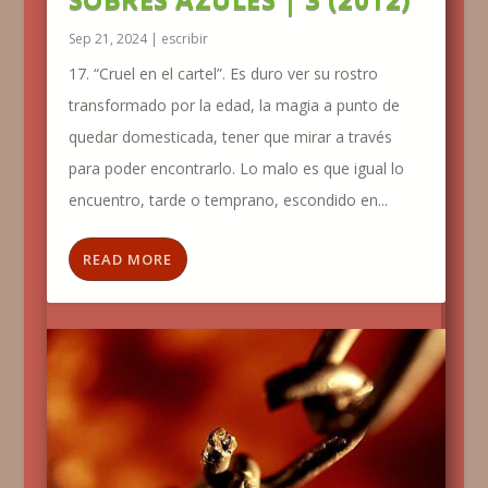
Sep 21, 2024
|
escribir
17. “Cruel en el cartel”. Es duro ver su rostro
transformado por la edad, la magia a punto de
quedar domesticada, tener que mirar a través
para poder encontrarlo. Lo malo es que igual lo
encuentro, tarde o temprano, escondido en...
READ MORE