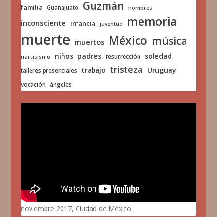
Guzmán
familia
Guanajuato
hombres
memoria
inconsciente
infancia
juventud
muerte
México
música
muertos
niños
padres
soledad
resurrección
narcisismo
tristeza
trabajo
Uruguay
talleres presenciales
vocación
ángeles
noviembre 2017, Ciudad de México