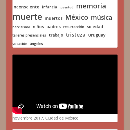
memoria
inconsciente
infancia
juventud
muerte
México
música
muertos
niños
padres
soledad
resurrección
narcisismo
tristeza
trabajo
Uruguay
talleres presenciales
vocación
ángeles
noviembre 2017, Ciudad de México