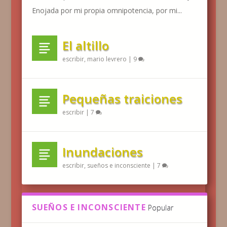
Enojada por mi propia omnipotencia, por mi...
El altillo
escribir
,
mario levrero
|
9
Pequeñas traiciones
escribir
|
7
Inundaciones
escribir
,
sueños e inconsciente
|
7
SUEÑOS E INCONSCIENTE
Popular