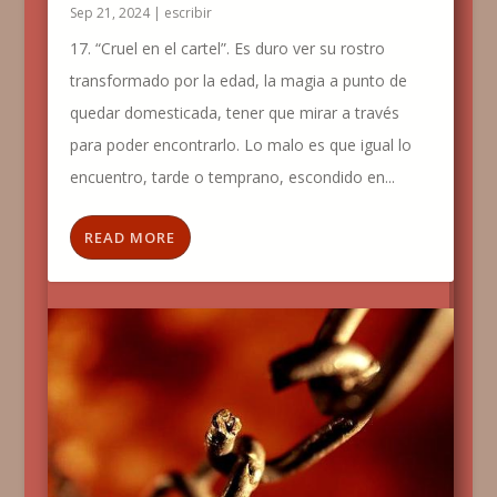
Sep 21, 2024
|
escribir
17. “Cruel en el cartel”. Es duro ver su rostro
transformado por la edad, la magia a punto de
quedar domesticada, tener que mirar a través
para poder encontrarlo. Lo malo es que igual lo
encuentro, tarde o temprano, escondido en...
READ MORE