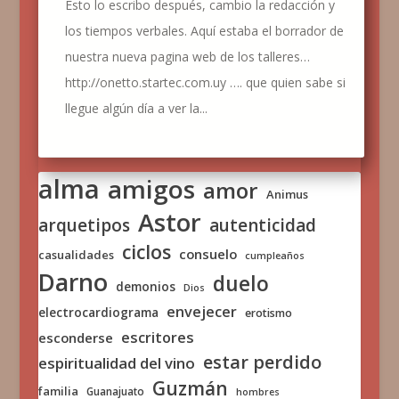
Esto lo escribo después, cambio la redacción y
los tiempos verbales. Aquí estaba el borrador de
nuestra nueva pagina web de los talleres…
http://onetto.startec.com.uy …. que quien sabe si
llegue algún día a ver la...
alma
amigos
amor
Animus
Astor
arquetipos
autenticidad
ciclos
consuelo
casualidades
cumpleaños
Darno
duelo
demonios
Dios
envejecer
electrocardiograma
erotismo
escritores
esconderse
estar perdido
espiritualidad del vino
Guzmán
familia
Guanajuato
hombres