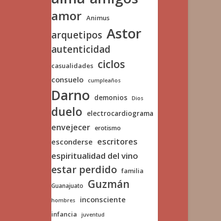
amor
Animus
Astor
arquetipos
autenticidad
ciclos
casualidades
consuelo
cumpleaños
Darno
demonios
Dios
duelo
electrocardiograma
envejecer
erotismo
escritores
esconderse
espiritualidad del vino
estar perdido
familia
Guzmán
Guanajuato
inconsciente
hombres
infancia
juventud