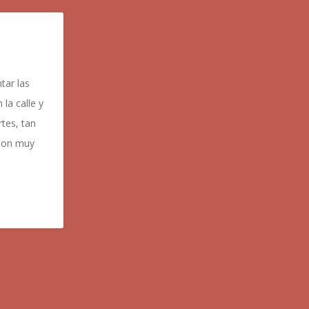
tar las
la calle y
tes, tan
 son muy