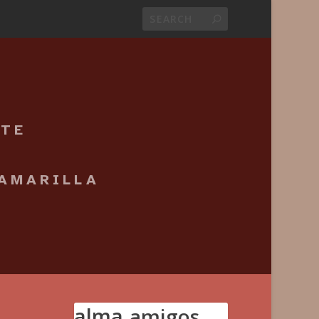
NTE
 AMARILLA
alma
amigos