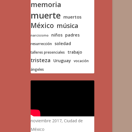
memoria
muerte
muertos
México
música
niños
padres
narcisismo
soledad
resurrección
trabajo
talleres presenciales
tristeza
Uruguay
vocación
ángeles
noviembre 2017, Ciudad de
México