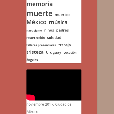
memoria
muerte
muertos
México
música
niños
padres
narcisismo
soledad
resurrección
trabajo
talleres presenciales
tristeza
Uruguay
vocación
ángeles
noviembre 2017, Ciudad de
México