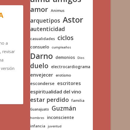
amor
Animus
A
Astor
arquetipos
autenticidad
ciclos
casualidades
no a
consuelo
cumpleaños
 revisar
Darno
demonios
Dios
na
duelo
electrocardiograma
 versión
envejecer
erotismo
escritores
esconderse
espiritualidad del vino
estar perdido
familia
Guzmán
Guanajuato
inconsciente
hombres
infancia
juventud