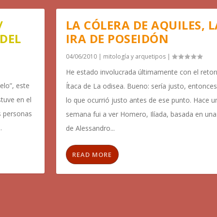
/
LA CÓLERA DE AQUILES, L
DEL
IRA DE POSEIDÓN
04/06/2010
|
mitología y arquetipos
|
He estado involucrada últimamente con el retor
elo”, este
Ítaca de La odisea. Bueno: sería justo, entonces,
tuve en el
lo que ocurrió justo antes de ese punto. Hace u
s personas
semana fui a ver Homero, Ilíada, basada en una
.
de Alessandro...
READ MORE