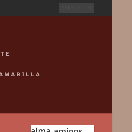
NTE
 AMARILLA
alma
amigos