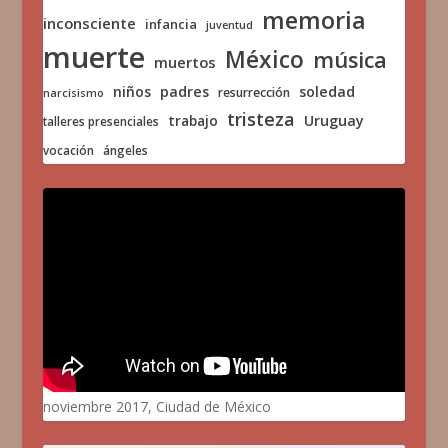
memoria
inconsciente
infancia
juventud
muerte
México
música
muertos
niños
padres
soledad
resurrección
narcisismo
tristeza
trabajo
Uruguay
talleres presenciales
vocación
ángeles
noviembre 2017, Ciudad de México