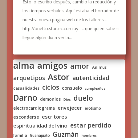
Esto lo escribo después, cambio la redacción y
los tiempos verbales. Aquí estaba el borrador de
nuestra nueva pagina web de los talleres…
http://onetto.startec.com.uy …. que quien sabe si
llegue algún día a ver la...
alma
amigos
amor
Animus
Astor
arquetipos
autenticidad
ciclos
consuelo
casualidades
cumpleaños
Darno
duelo
demonios
Dios
envejecer
electrocardiograma
erotismo
escritores
esconderse
estar perdido
espiritualidad del vino
Guzmán
familia
Guanajuato
hombres