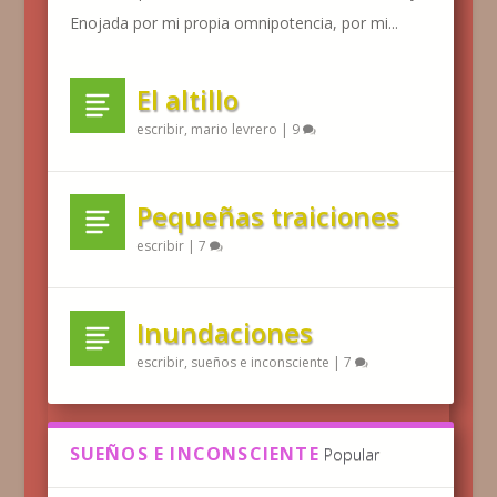
Enojada por mi propia omnipotencia, por mi...
El altillo
escribir
,
mario levrero
|
9
Pequeñas traiciones
escribir
|
7
Inundaciones
escribir
,
sueños e inconsciente
|
7
SUEÑOS E INCONSCIENTE
Popular