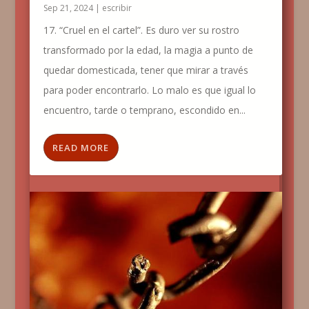
Sep 21, 2024
|
escribir
17. “Cruel en el cartel”. Es duro ver su rostro
transformado por la edad, la magia a punto de
quedar domesticada, tener que mirar a través
para poder encontrarlo. Lo malo es que igual lo
encuentro, tarde o temprano, escondido en...
READ MORE