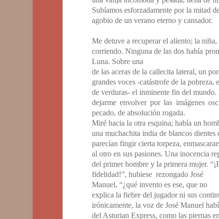
Subíamos esforzadamente por la mitad de 
agobio de un verano eterno y cansador.
Me detuve a recuperar el aliento; la niña
corriendo. Ninguna de las dos había pro
Luna. Sobre una
de las aceras de la callecita lateral, un 
grandes voces -catástrofe de la pobreza, 
de verduras- el inminente fin del mundo.
dejarme envolver por las imágenes os
pecado, de absolución rogada.
Miré hacia la otra esquina; había un homb
una muchachita india de blancos dientes 
parecían fingir cierta torpeza, enmascarar
al otro en sus pasiones. Una inocencia rep
del primer hombre y la primera mujer.
“¡
fidelidad!”,
hubiese rezongado José
Manuel,
“¿qué invento es ese, que no
explica la fiebre del jugador ni sus conti
irónicamente, la voz de José Manuel habí
del Asturian Express, como las piernas e