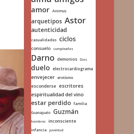
amor
Animus
Astor
arquetipos
autenticidad
ciclos
casualidades
consuelo
cumpleaños
Darno
demonios
Dios
duelo
electrocardiograma
envejecer
erotismo
escritores
esconderse
espiritualidad del vino
estar perdido
familia
Guzmán
Guanajuato
inconsciente
hombres
infancia
juventud