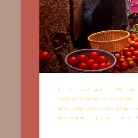
Este es un ejercicio que hice en 1996, el año q
escritor que admiráramos mucho como tal, aun
hacerlo. Luego Levrero publicó un fragmento d
quería sacar un poco, precisamente, el tufo a 