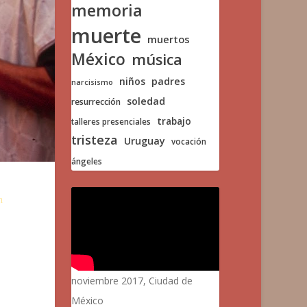
memoria
muerte
muertos
México
música
niños
padres
narcisismo
soledad
resurrección
trabajo
talleres presenciales
tristeza
Uruguay
vocación
ángeles
n
noviembre 2017, Ciudad de
México