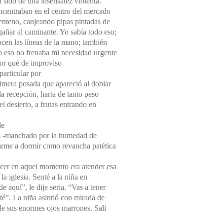
a sido de una insensatez violenta.
ncentraban en el centro del mercado
centeno, canjeando pipas pintadas de
gañar al caminante. Yo sabía todo eso;
cen las líneas de la mano; también
ro eso no frenaba mi necesidad urgente
por qué de improviso
particular por
primera posada que apareció al doblar
 la recepción, harta de tanto peso
el desierto, a frutas entrando en
de
es -manchado por la humedad de
tarme a dormir como revancha patética
a
hacer en aquel momento era atender esa
a iglesia. Senté a la niña en
 aquí”, le dije seria. “Vas a tener
sté”. La niña asintió con mirada de
e sus enormes ojos marrones. Salí