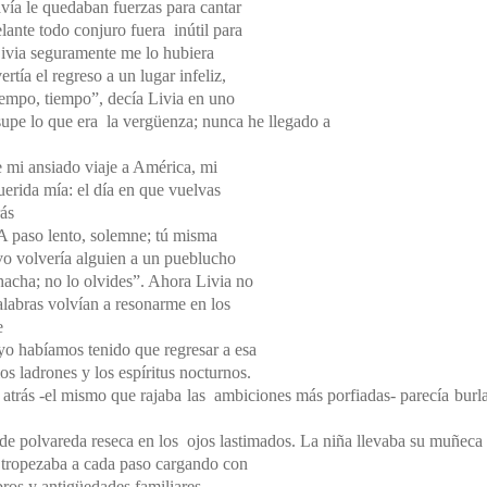
avía le quedaban fuerzas para cantar
lante todo conjuro fuera inútil para
Livia seguramente me lo hubiera
tía el regreso a un lugar infeliz,
iempo, tiempo”,
decía Livia en uno
supe lo que era la vergüenza; nunca he llegado a
e mi ansiado viaje a América, mi
uerida mía: el día en que vuelvas
rás
A paso lento, solemne; tú misma
ivo volvería alguien a un pueblucho
acha; no lo olvides”. Ahora Livia no
palabras volvían a resonarme en los
e
 yo habíamos tenido que regresar a esa
os ladrones y los espíritus nocturnos.
s atrás -el mismo que rajaba las ambiciones más porfiadas- parecía burl
de polvareda reseca en los ojos lastimados. La niña llevaba su muñeca
o tropezaba a cada paso cargando con
bros y antigüedades familiares.