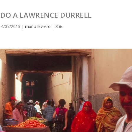
DO A LAWRENCE DURRELL
14/07/2013
|
mario levrero
|
3