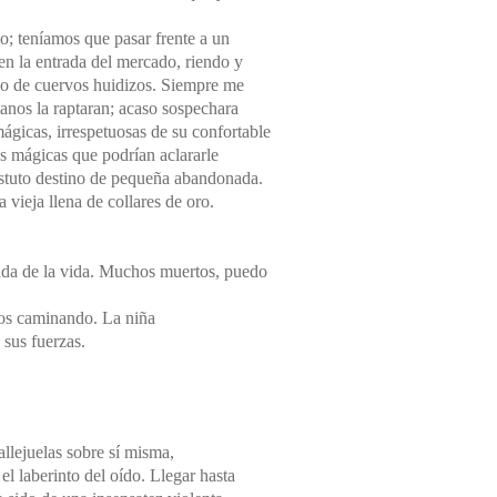
o; teníamos que pasar frente a un
en la entrada del mercado, riendo y
io de cuervos huidizos. Siempre me
tanos la raptaran; acaso sospechara
ágicas, irrespetuosas de su confortable
as mágicas que podrían aclararle
astuto destino de pequeña abandonada.
a vieja llena de collares de oro.
ada de la vida. Muchos muertos, puedo
imos caminando. La niña
 sus fuerzas.
llejuelas sobre sí misma,
el laberinto del oído. Llegar hasta