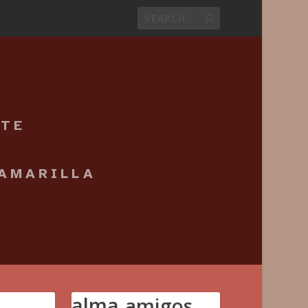
NTE
 AMARILLA
alma
amigos