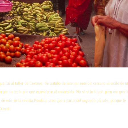
ue fui al taller de Levrero. Se trataba de intentar escribir cercano al estilo de u
que no tenía por qué extenderse al contenido. No sé si lo logré, pero me gustó
e esto en la revista Posdata; creo que a partir del segundo párrafo, porque le
Durrell.