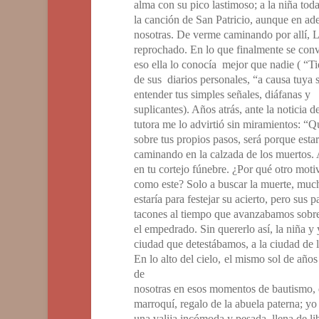
alma con su pico lastimoso; a la niña tod
la canción de San Patricio, aunque en ade
nosotras. De verme caminando por allí, 
reprochado. En lo que finalmente se conver
eso ella lo conocía mejor que nadie
( “T
de sus diarios personales, “
a causa tuya 
entender tus simples señales, diáfanas y
suplicantes).
Años atrás, ante la noticia d
tutora me lo advirtió sin miramientos: “Q
sobre tus propios pasos, será porque esta
caminando en la calzada de los muertos. 
en tu cortejo fúnebre. ¿Por qué otro mot
como este? Solo a buscar la muerte, much
estaría para festejar su acierto, pero sus 
tacones al tiempo que avanzabamos sobr
el empedrado. Sin quererlo así, la niña y
ciudad que detestábamos, a la ciudad de l
En lo alto del cielo, el mismo sol de año
de
nosotras en esos momentos de bautismo, 
marroquí, regalo de la abuela paterna; y
una valija incómoda y pesada, llena de li