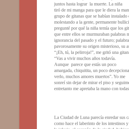
juntos hasta lograr la muerte. La niña
tiró de mi manga para que le diera la man
grupo de gitanas que se habían instalado 
molestando a la gente, permanente bullic
pregunté por qué la niña temía que los gi
que entre ellos se murmuraban palabras m
ignorancia del pasado y el futuro; palabr
pavorosamente su origen misterioso, su 
“¡Eh, tú, la pelirroja!”, me gritó una gitan
“Vas a vivir muchos años todavía.
Aunque parece que estás un poco
amargada, chiquitita, un poco decepcion
verlo, muchos amores muertos”. Yo me
sonreí sin dejar de mirar el piso y segu
entretanto me apretaba la mano con todas
La Ciudad de Luna parecía enredar sus ca
como hace el laberinto de los intestinos y 