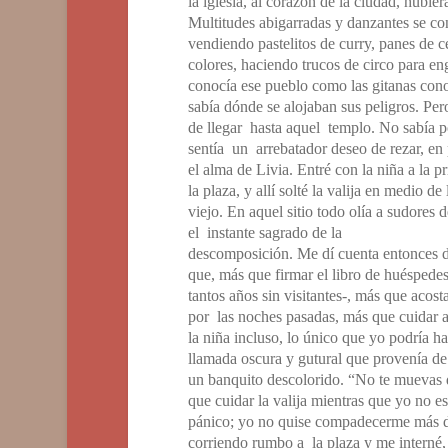
la iglesia, al corazón de la ciudad, hubier
Multitudes abigarradas y danzantes se co
vendiendo pastelitos de curry, panes de 
colores, haciendo trucos de circo para en
conocía ese pueblo como las gitanas cono
sabía dónde se alojaban sus peligros. Pe
de llegar hasta aquel templo. No sabía 
sentía un arrebatador deseo de rezar, en 
el alma de Livia. Entré con la niña a la 
la plaza, y allí solté la valija en medio de
viejo. En aquel sitio todo olía a sudores d
el instante sagrado de la
descomposición. Me dí cuenta entonces 
que, más que firmar el libro de huésped
tantos años sin visitantes-, más que acos
por las noches pasadas, más que cuidar 
la niña incluso, lo único que yo podría 
llamada oscura y gutural que provenía de l
un banquito descolorido. “No te muevas de
que cuidar la valija mientras que yo no e
pánico; yo no quise compadecerme más d
corriendo rumbo a la plaza y me interné,