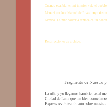
Cuando escribía, en mi interior veía el puebl
Manuel era José Manuel de Rivas, cuyo destin
México. La niña solitaria sentada en un banq
Resurrecciones de archivo.
Fragmento de
Nuestro p
La niña y yo llegamos hambrientas al mer
Ciudad de Luna que tan bien conocíamos. 
Express revoloteando aún sobre nuestras 