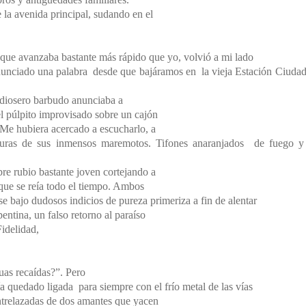
la avenida principal, sudando en el
, que avanzaba bastante más rápido que yo, volvió a mi lado
nunciado una palabra desde que bajáramos en la vieja Estación Ciudad
pordiosero barbudo anunciaba a
el púlpito improvisado sobre un cajón
 Me hubiera acercado a escucharlo, a
curas de sus inmensos maremotos. Tifones anaranjados de fuego y
re rubio bastante joven cortejando a
que se reía todo el tiempo. Ambos
se bajo dudosos indicios de pureza primeriza a fin de alentar
entina, un falso retorno al paraíso
Fidelidad,
nuas recaídas?”.
Pero
a quedado ligada para siempre con el frío metal de las vías
ntrelazadas de dos amantes que yacen