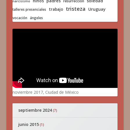
niños
padres
soledad
resurrección
narcisismo
tristeza
trabajo
Uruguay
talleres presenciales
vocación
ángeles
noviembre 2017, Ciudad de México
septiembre 2024
(7)
junio 2015
(1)