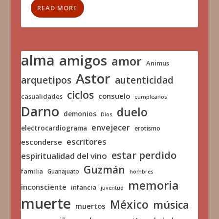
READ MORE
alma
amigos
amor
Animus
Astor
arquetipos
autenticidad
ciclos
consuelo
casualidades
cumpleaños
Darno
duelo
demonios
Dios
envejecer
electrocardiograma
erotismo
escritores
esconderse
estar perdido
espiritualidad del vino
Guzmán
familia
Guanajuato
hombres
memoria
inconsciente
infancia
juventud
muerte
México
música
muertos