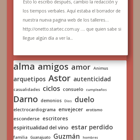
Esto lo escribo después, cambio la redacción y
los tiempos verbales. Aquí estaba el borrador de
nuestra nueva pagina web de los talleres…
http://onetto.startec.com.uy …. que quien sabe si
llegue algún día a ver la...
alma
amigos
amor
Animus
Astor
arquetipos
autenticidad
ciclos
consuelo
casualidades
cumpleaños
Darno
duelo
demonios
Dios
envejecer
electrocardiograma
erotismo
escritores
esconderse
estar perdido
espiritualidad del vino
Guzmán
familia
Guanajuato
hombres