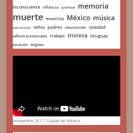
memoria
inconsciente
infancia
juventud
muerte
México
música
muertos
niños
padres
soledad
resurrección
narcisismo
tristeza
trabajo
Uruguay
talleres presenciales
vocación
ángeles
noviembre 2017, Ciudad de México