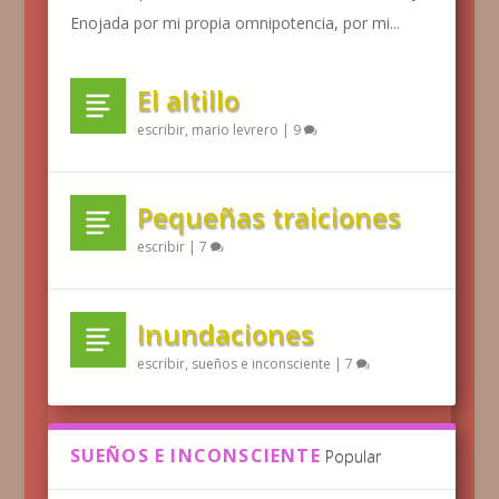
Enojada por mi propia omnipotencia, por mi...
El altillo
escribir
,
mario levrero
|
9
Pequeñas traiciones
escribir
|
7
Inundaciones
escribir
,
sueños e inconsciente
|
7
SUEÑOS E INCONSCIENTE
Popular