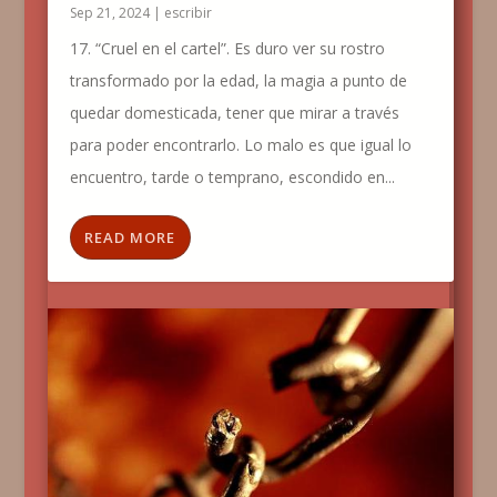
Sep 21, 2024
|
escribir
17. “Cruel en el cartel”. Es duro ver su rostro
transformado por la edad, la magia a punto de
quedar domesticada, tener que mirar a través
para poder encontrarlo. Lo malo es que igual lo
encuentro, tarde o temprano, escondido en...
READ MORE