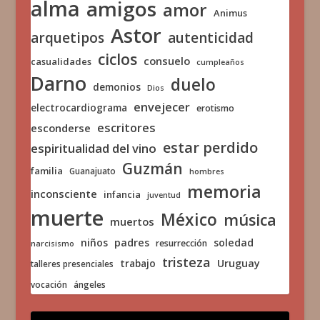
alma
amigos
amor
Animus
Astor
arquetipos
autenticidad
ciclos
consuelo
casualidades
cumpleaños
Darno
duelo
demonios
Dios
envejecer
electrocardiograma
erotismo
escritores
esconderse
estar perdido
espiritualidad del vino
Guzmán
familia
Guanajuato
hombres
memoria
inconsciente
infancia
juventud
muerte
México
música
muertos
niños
padres
soledad
resurrección
narcisismo
tristeza
trabajo
Uruguay
talleres presenciales
vocación
ángeles