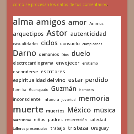
cómo se procesan los datos de tus comentarios
.
alma
amigos
amor
Animus
Astor
arquetipos
autenticidad
ciclos
consuelo
casualidades
cumpleaños
Darno
duelo
demonios
Dios
envejecer
electrocardiograma
erotismo
escritores
esconderse
estar perdido
espiritualidad del vino
Guzmán
familia
Guanajuato
hombres
memoria
inconsciente
infancia
juventud
muerte
México
música
muertos
niños
padres
soledad
resurrección
narcisismo
tristeza
trabajo
Uruguay
talleres presenciales