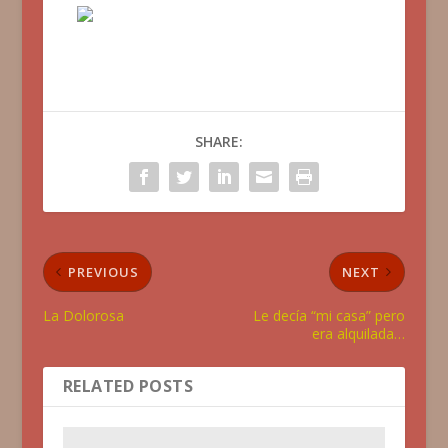
SHARE:
PREVIOUS
NEXT
La Dolorosa
Le decía “mi casa” pero
era alquilada…
RELATED POSTS