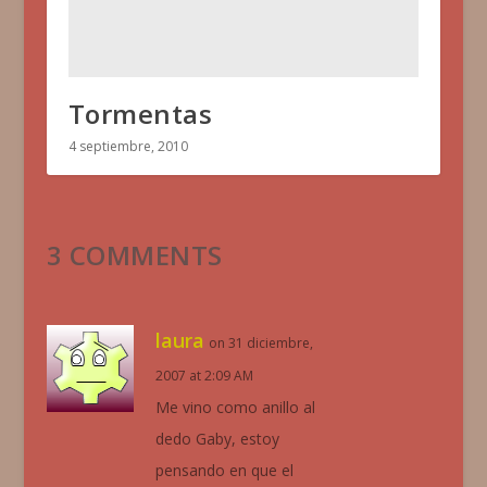
Tormentas
4 septiembre, 2010
3 COMMENTS
laura
on 31 diciembre,
2007 at 2:09 AM
Me vino como anillo al
dedo Gaby, estoy
pensando en que el