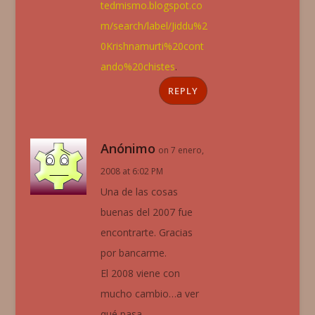
tedmismo.blogspot.co
m/search/label/Jiddu%2
0Krishnamurti%20cont
ando%20chistes
.
REPLY
Anónimo
on 7 enero,
2008 at 6:02 PM
Una de las cosas
buenas del 2007 fue
encontrarte. Gracias
por bancarme.
El 2008 viene con
mucho cambio…a ver
qué pasa.