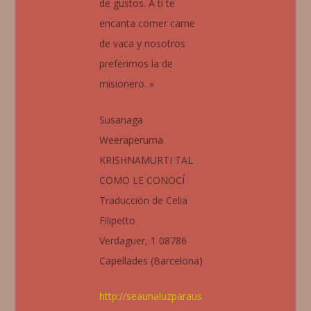
de gustos. A ti te
encanta comer carne
de vaca y nosotros
preferimos la de
misionero. »
Susanaga
Weeraperuma
KRISHNAMURTI TAL
COMO LE CONOCÍ
Traducción de Celia
Filipetto
Verdaguer, 1 08786
Capellades (Barcelona)
http://seaunaluzparaus