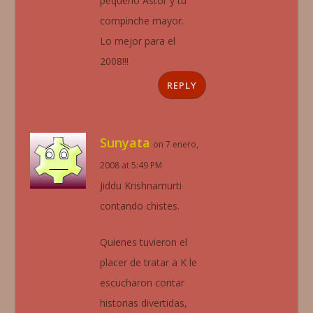
pequeño Astor y tu
compinche mayor.
Lo mejor para el
2008!!!
REPLY
Sunyata
on 7 enero,
2008 at 5:49 PM
Jiddu Krishnamurti
contando chistes.
Quienes tuvieron el
placer de tratar a K le
escucharon contar
historias divertidas,