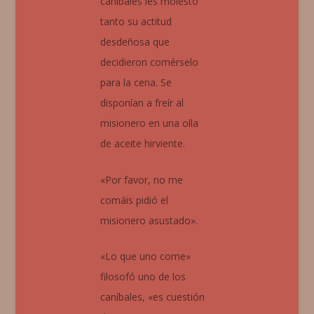
caníbales les molestó
tanto su actitud
desdeñosa que
decidieron comérselo
para la cena. Se
disponían a freír al
misionero en una olla
de aceite hirviente.
«Por favor, no me
comáis pidió el
misionero asustado».
«Lo que uno come»
filosofó uno de los
caníbales, «es cuestión