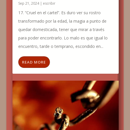
Sep 21, 2024
|
escribir
17. “Cruel en el cartel”. Es duro ver su rostro
transformado por la edad, la magia a punto de
quedar domesticada, tener que mirar a través
para poder encontrarlo. Lo malo es que igual lo
encuentro, tarde o temprano, escondido en...
READ MORE