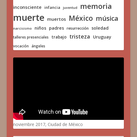
memoria
inconsciente
infancia
juventud
muerte
México
música
muertos
niños
padres
soledad
resurrección
narcisismo
tristeza
trabajo
Uruguay
talleres presenciales
vocación
ángeles
noviembre 2017, Ciudad de México