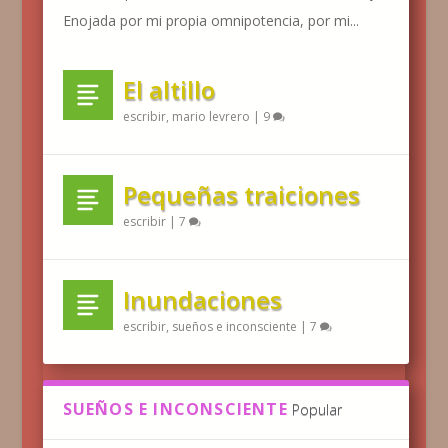
Enojada por mi propia omnipotencia, por mi...
El altillo
escribir
,
mario levrero
|
9
Pequeñas traiciones
escribir
|
7
Inundaciones
escribir
,
sueños e inconsciente
|
7
SUEÑOS E INCONSCIENTE
Popular