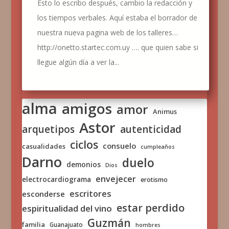
Esto lo escribo después, cambio la redacción y
los tiempos verbales. Aquí estaba el borrador de
nuestra nueva pagina web de los talleres…
http://onetto.startec.com.uy …. que quien sabe si
llegue algún día a ver la...
alma
amigos
amor
Animus
Astor
arquetipos
autenticidad
ciclos
consuelo
casualidades
cumpleaños
Darno
duelo
demonios
Dios
envejecer
electrocardiograma
erotismo
escritores
esconderse
estar perdido
espiritualidad del vino
Guzmán
familia
Guanajuato
hombres