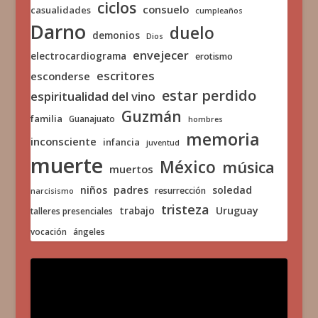
ciclos
consuelo
casualidades
cumpleaños
Darno
duelo
demonios
Dios
envejecer
electrocardiograma
erotismo
escritores
esconderse
estar perdido
espiritualidad del vino
Guzmán
familia
Guanajuato
hombres
memoria
inconsciente
infancia
juventud
muerte
México
música
muertos
niños
padres
soledad
resurrección
narcisismo
tristeza
trabajo
Uruguay
talleres presenciales
vocación
ángeles