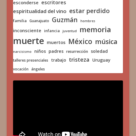
escritores
esconderse
estar perdido
espiritualidad del vino
Guzmán
familia
Guanajuato
hombres
memoria
inconsciente
infancia
juventud
muerte
México
música
muertos
niños
padres
soledad
resurrección
narcisismo
tristeza
trabajo
Uruguay
talleres presenciales
vocación
ángeles