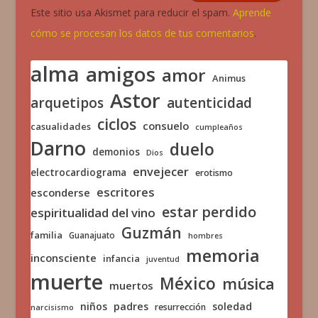
Este sitio usa Akismet para reducir el spam.
Aprende
cómo se procesan los datos de tus comentarios
.
alma
amigos
amor
Animus
Astor
arquetipos
autenticidad
ciclos
consuelo
casualidades
cumpleaños
Darno
duelo
demonios
Dios
envejecer
electrocardiograma
erotismo
escritores
esconderse
estar perdido
espiritualidad del vino
Guzmán
familia
Guanajuato
hombres
memoria
inconsciente
infancia
juventud
muerte
México
música
muertos
niños
padres
soledad
resurrección
narcisismo