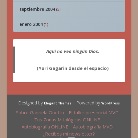
septiembre 2004
(5)
enero 2004
(1)
Aquí no veo ningún Dios.
(Yuri Gagarin desde el espacio)
Designed by
| Powered by
Elegant Themes
WordPress
Sobre Gabriela Onetto
El taller presencial MVD
Tus Zonas Mitológicas ONLINE
Autobiografía ONLINE
Autobiografía MVD
¿Recibes mi newsletter?