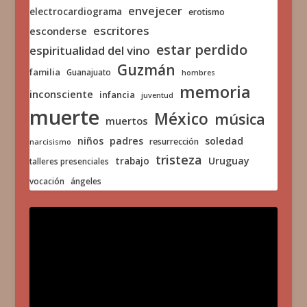
envejecer
electrocardiograma
erotismo
escritores
esconderse
estar perdido
espiritualidad del vino
Guzmán
familia
Guanajuato
hombres
memoria
inconsciente
infancia
juventud
muerte
México
música
muertos
niños
padres
soledad
resurrección
narcisismo
tristeza
trabajo
Uruguay
talleres presenciales
vocación
ángeles