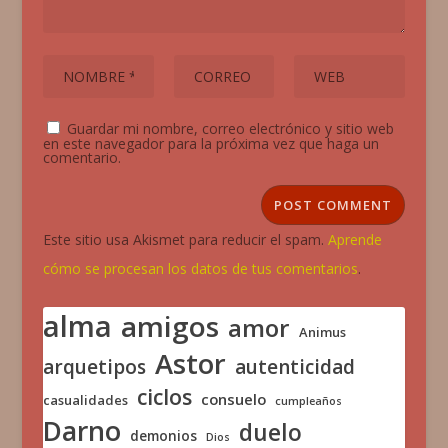
Guardar mi nombre, correo electrónico y sitio web
en este navegador para la próxima vez que haga un
comentario.
Este sitio usa Akismet para reducir el spam.
Aprende
cómo se procesan los datos de tus comentarios
.
alma
amigos
amor
Animus
Astor
arquetipos
autenticidad
ciclos
consuelo
casualidades
cumpleaños
Darno
duelo
demonios
Dios