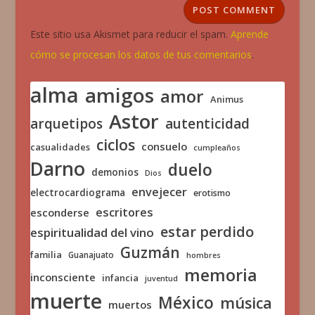
Este sitio usa Akismet para reducir el spam.
Aprende
cómo se procesan los datos de tus comentarios
.
alma
amigos
amor
Animus
Astor
arquetipos
autenticidad
ciclos
consuelo
casualidades
cumpleaños
Darno
duelo
demonios
Dios
envejecer
electrocardiograma
erotismo
escritores
esconderse
estar perdido
espiritualidad del vino
Guzmán
familia
Guanajuato
hombres
memoria
inconsciente
infancia
juventud
muerte
México
música
muertos