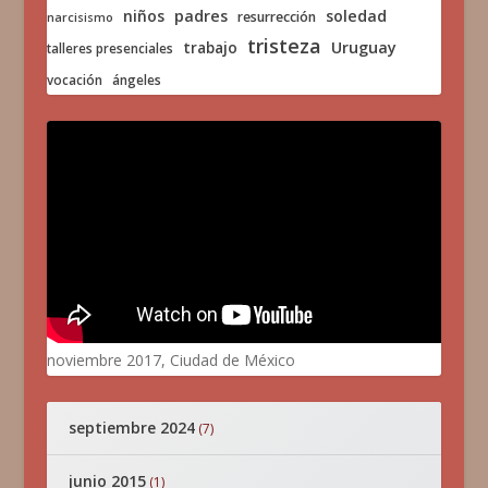
niños
padres
soledad
resurrección
narcisismo
tristeza
trabajo
Uruguay
talleres presenciales
vocación
ángeles
noviembre 2017, Ciudad de México
septiembre 2024
(7)
junio 2015
(1)