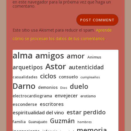
en este navegador para la próxima vez que haga un
comentario.
Este sitio usa Akismet para reducir el spam.
Aprende
cómo se procesan los datos de tus comentarios
.
alma
amigos
amor
Animus
Astor
arquetipos
autenticidad
ciclos
consuelo
casualidades
cumpleaños
Darno
duelo
demonios
Dios
envejecer
electrocardiograma
erotismo
escritores
esconderse
estar perdido
espiritualidad del vino
Guzmán
familia
Guanajuato
hombres
memoria