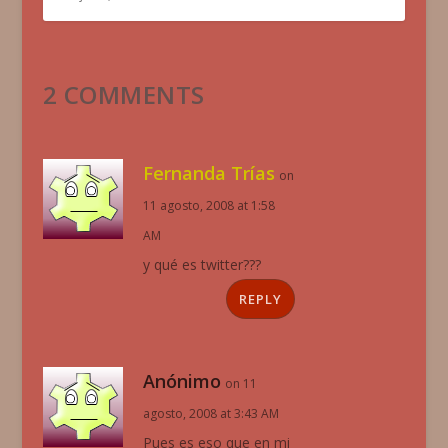
2 COMMENTS
Fernanda Trías
on
11 agosto, 2008 at 1:58
AM
y qué es twitter???
REPLY
Anónimo
on 11
agosto, 2008 at 3:43 AM
Pues es eso que en mi