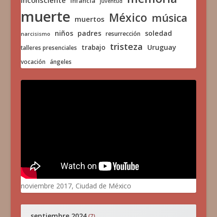
inconsciente
infancia
juventud
muerte
México
música
muertos
niños
padres
soledad
resurrección
narcisismo
tristeza
trabajo
Uruguay
talleres presenciales
vocación
ángeles
noviembre 2017, Ciudad de México
septiembre 2024
(7)