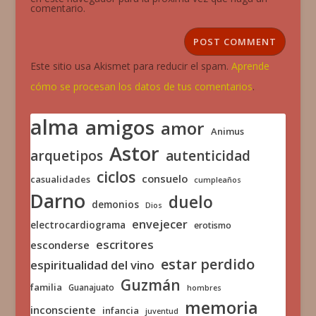
comentario.
Este sitio usa Akismet para reducir el spam.
Aprende
cómo se procesan los datos de tus comentarios
.
alma
amigos
amor
Animus
Astor
arquetipos
autenticidad
ciclos
consuelo
casualidades
cumpleaños
Darno
duelo
demonios
Dios
envejecer
electrocardiograma
erotismo
escritores
esconderse
estar perdido
espiritualidad del vino
Guzmán
familia
Guanajuato
hombres
memoria
inconsciente
infancia
juventud