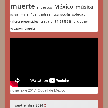
muerte
México
música
muertos
niños
padres
soledad
resurrección
narcisismo
tristeza
trabajo
Uruguay
talleres presenciales
vocación
ángeles
noviembre 2017, Ciudad de México
septiembre 2024
(7)