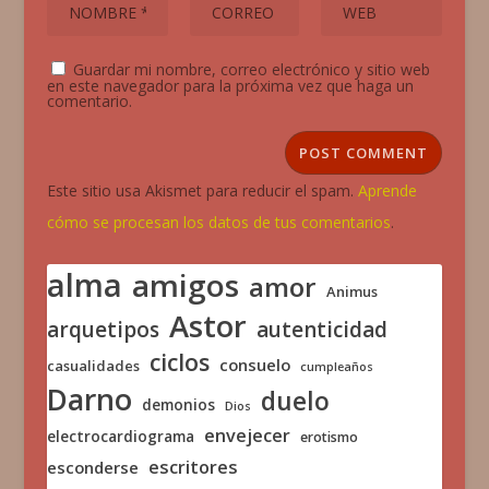
Guardar mi nombre, correo electrónico y sitio web
en este navegador para la próxima vez que haga un
comentario.
Este sitio usa Akismet para reducir el spam.
Aprende
cómo se procesan los datos de tus comentarios
.
alma
amigos
amor
Animus
Astor
arquetipos
autenticidad
ciclos
consuelo
casualidades
cumpleaños
Darno
duelo
demonios
Dios
envejecer
electrocardiograma
erotismo
escritores
esconderse