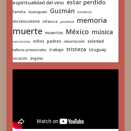
estar perdido
espiritualidad del vino
Guzmán
familia
Guanajuato
hombres
memoria
inconsciente
infancia
juventud
muerte
México
música
muertos
niños
padres
soledad
resurrección
narcisismo
tristeza
trabajo
Uruguay
talleres presenciales
vocación
ángeles