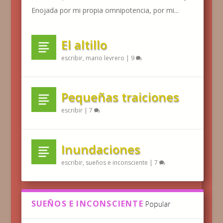
Enojada por mi propia omnipotencia, por mi...
El altillo
escribir
,
mario levrero
|
9
Pequeñas traiciones
escribir
|
7
Inundaciones
escribir
,
sueños e inconsciente
|
7
SUEÑOS E INCONSCIENTE
Popular