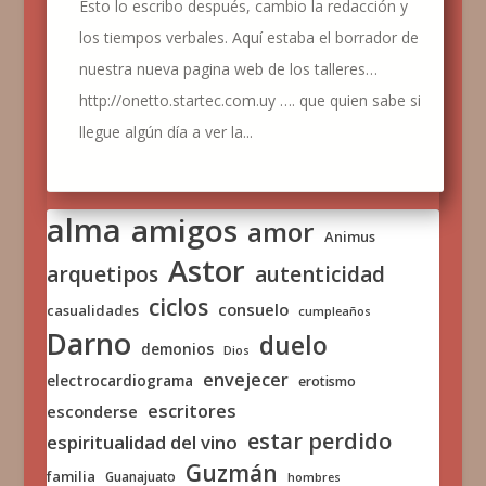
Esto lo escribo después, cambio la redacción y
los tiempos verbales. Aquí estaba el borrador de
nuestra nueva pagina web de los talleres…
http://onetto.startec.com.uy …. que quien sabe si
llegue algún día a ver la...
alma
amigos
amor
Animus
Astor
arquetipos
autenticidad
ciclos
consuelo
casualidades
cumpleaños
Darno
duelo
demonios
Dios
envejecer
electrocardiograma
erotismo
escritores
esconderse
estar perdido
espiritualidad del vino
Guzmán
familia
Guanajuato
hombres