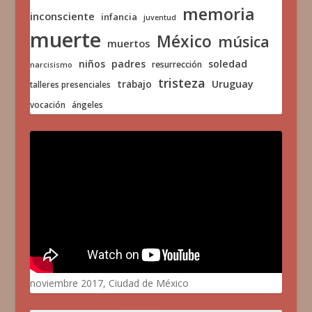
memoria
inconsciente
infancia
juventud
muerte
México
música
muertos
niños
padres
soledad
resurrección
narcisismo
tristeza
trabajo
Uruguay
talleres presenciales
vocación
ángeles
noviembre 2017, Ciudad de México