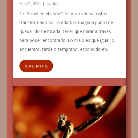
Sep 21, 2024
|
escribir
17. “Cruel en el cartel”. Es duro ver su rostro
transformado por la edad, la magia a punto de
quedar domesticada, tener que mirar a través
para poder encontrarlo. Lo malo es que igual lo
encuentro, tarde o temprano, escondido en...
READ MORE