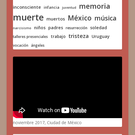
memoria
inconsciente
infancia
juventud
muerte
México
música
muertos
niños
padres
soledad
resurrección
narcisismo
tristeza
trabajo
Uruguay
talleres presenciales
vocación
ángeles
noviembre 2017, Ciudad de México