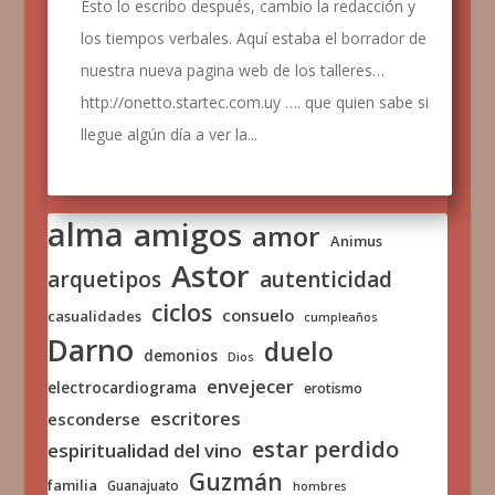
Esto lo escribo después, cambio la redacción y
los tiempos verbales. Aquí estaba el borrador de
nuestra nueva pagina web de los talleres…
http://onetto.startec.com.uy …. que quien sabe si
llegue algún día a ver la...
alma
amigos
amor
Animus
Astor
arquetipos
autenticidad
ciclos
consuelo
casualidades
cumpleaños
Darno
duelo
demonios
Dios
envejecer
electrocardiograma
erotismo
escritores
esconderse
estar perdido
espiritualidad del vino
Guzmán
familia
Guanajuato
hombres