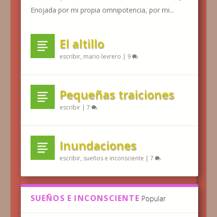
Enojada por mi propia omnipotencia, por mi...
El altillo
escribir
,
mario levrero
|
9
Pequeñas traiciones
escribir
|
7
Inundaciones
escribir
,
sueños e inconsciente
|
7
SUEÑOS E INCONSCIENTE
Popular