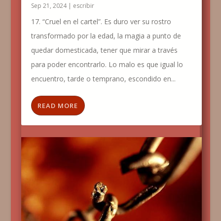
Sep 21, 2024
|
escribir
17. “Cruel en el cartel”. Es duro ver su rostro
transformado por la edad, la magia a punto de
quedar domesticada, tener que mirar a través
para poder encontrarlo. Lo malo es que igual lo
encuentro, tarde o temprano, escondido en...
READ MORE