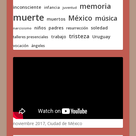
memoria
inconsciente
infancia
juventud
muerte
México
música
muertos
niños
padres
soledad
resurrección
narcisismo
tristeza
trabajo
Uruguay
talleres presenciales
vocación
ángeles
noviembre 2017, Ciudad de México