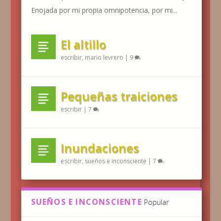
Enojada por mi propia omnipotencia, por mi...
El altillo
escribir
,
mario levrero
|
9
Pequeñas traiciones
escribir
|
7
Inundaciones
escribir
,
sueños e inconsciente
|
7
SUEÑOS E INCONSCIENTE
Popular