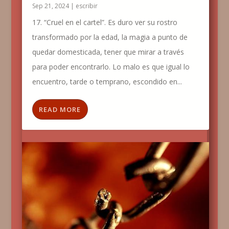
Sep 21, 2024
|
escribir
17. “Cruel en el cartel”. Es duro ver su rostro
transformado por la edad, la magia a punto de
quedar domesticada, tener que mirar a través
para poder encontrarlo. Lo malo es que igual lo
encuentro, tarde o temprano, escondido en...
READ MORE