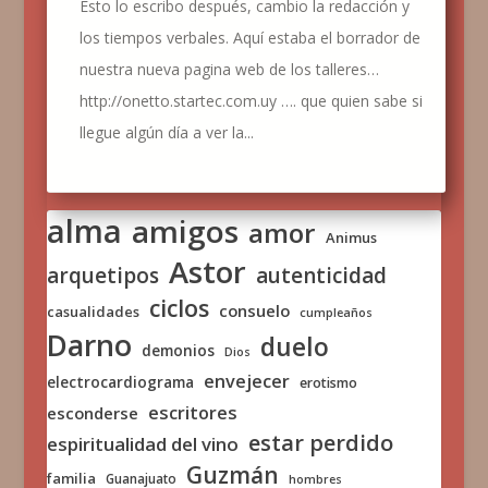
Esto lo escribo después, cambio la redacción y
los tiempos verbales. Aquí estaba el borrador de
nuestra nueva pagina web de los talleres…
http://onetto.startec.com.uy …. que quien sabe si
llegue algún día a ver la...
alma
amigos
amor
Animus
Astor
arquetipos
autenticidad
ciclos
consuelo
casualidades
cumpleaños
Darno
duelo
demonios
Dios
envejecer
electrocardiograma
erotismo
escritores
esconderse
estar perdido
espiritualidad del vino
Guzmán
familia
Guanajuato
hombres