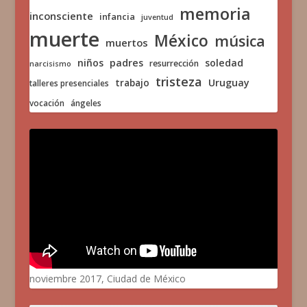
memoria
inconsciente
infancia
juventud
muerte
México
música
muertos
niños
padres
soledad
resurrección
narcisismo
tristeza
trabajo
Uruguay
talleres presenciales
vocación
ángeles
noviembre 2017, Ciudad de México