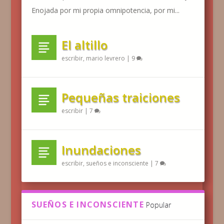
Enojada por mi propia omnipotencia, por mi...
El altillo
escribir
,
mario levrero
|
9
Pequeñas traiciones
escribir
|
7
Inundaciones
escribir
,
sueños e inconsciente
|
7
SUEÑOS E INCONSCIENTE
Popular