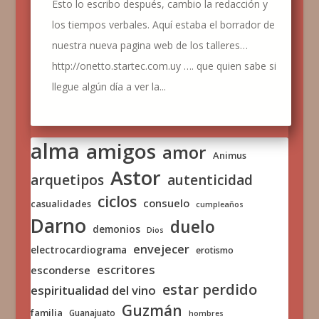
Esto lo escribo después, cambio la redacción y
los tiempos verbales. Aquí estaba el borrador de
nuestra nueva pagina web de los talleres…
http://onetto.startec.com.uy …. que quien sabe si
llegue algún día a ver la...
alma
amigos
amor
Animus
Astor
arquetipos
autenticidad
ciclos
consuelo
casualidades
cumpleaños
Darno
duelo
demonios
Dios
envejecer
electrocardiograma
erotismo
escritores
esconderse
estar perdido
espiritualidad del vino
Guzmán
familia
Guanajuato
hombres