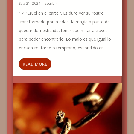
Sep 21, 2024
|
escribir
17. “Cruel en el cartel”. Es duro ver su rostro
transformado por la edad, la magia a punto de
quedar domesticada, tener que mirar a través
para poder encontrarlo. Lo malo es que igual lo
encuentro, tarde o temprano, escondido en...
READ MORE