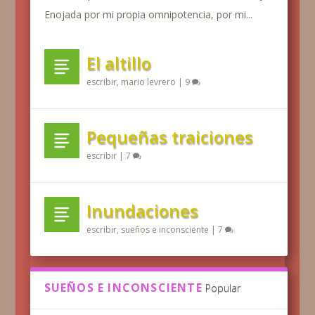
Enojada por mi propia omnipotencia, por mi...
El altillo
escribir
,
mario levrero
|
9
Pequeñas traiciones
escribir
|
7
Inundaciones
escribir
,
sueños e inconsciente
|
7
SUEÑOS E INCONSCIENTE
Popular