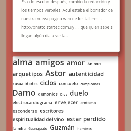
Esto lo escribo después, cambio la redacción y
los tiempos verbales. Aquí estaba el borrador de
nuestra nueva pagina web de los talleres…
http://onetto.startec.com.uy …. que quien sabe si
llegue algún día a ver la...
alma
amigos
amor
Animus
Astor
arquetipos
autenticidad
ciclos
consuelo
casualidades
cumpleaños
Darno
duelo
demonios
Dios
envejecer
electrocardiograma
erotismo
escritores
esconderse
estar perdido
espiritualidad del vino
Guzmán
familia
Guanajuato
hombres