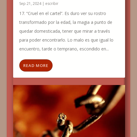
Sep 21, 2024
|
escribir
17. “Cruel en el cartel”. Es duro ver su rostro
transformado por la edad, la magia a punto de
quedar domesticada, tener que mirar a través
para poder encontrarlo. Lo malo es que igual lo
encuentro, tarde o temprano, escondido en...
READ MORE