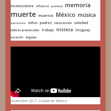
memoria
inconsciente
infancia
juventud
muerte
México
música
muertos
niños
padres
soledad
resurrección
narcisismo
tristeza
trabajo
Uruguay
talleres presenciales
vocación
ángeles
noviembre 2017, Ciudad de México